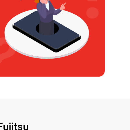
ujitsu