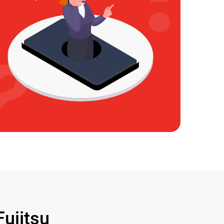
ujitsu