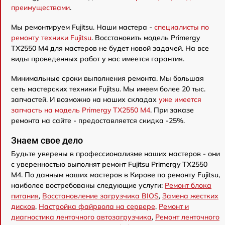
преимуществами
.
Мы ремонтируем Fujitsu. Наши мастера -
специалисты по
ремонту техники Fujitsu
. Восстановить модель Primergy
TX2550 M4 для мастеров не будет новой задачей. На все
виды проведенных работ у нас имеется гарантия.
Минимальные сроки выполнения ремонта. Мы большая
сеть мастерских техники Fujitsu. Мы имеем более 20 тыс.
запчастей. И возможно на наших складах
уже имеется
запчасть на модель Primergy TX2550 M4
. При заказе
ремонта на сайте - предоставляется скидка -25%.
Знаем свое дело
Будьте уверены в профессионализме наших мастеров - они
с уверенностью выполнят ремонт Fujitsu Primergy TX2550
M4. По данным наших мастеров в Кирове по ремонту Fujitsu,
наиболее востребованы следующие услуги:
Ремонт блока
питания
,
Восстановление загрузчика BIOS
,
Замена жестких
дисков
,
Настройка файрвола на сервере
,
Ремонт и
диагностика ленточного автозагрузчика
,
Ремонт ленточного