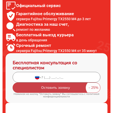
Официальный сервис
Гарантийное обслуживание
сервера Fujitsu Primergy TX2550 M4 до 3 лет
Диагностика за наш счет,
ремонт по желанию
Бесплатный выезд курьера
в день обращения
Срочный ремонт
сервера Fujitsu Primergy TX2550 M4 от 35 минут
Бесплатная консультация со
специалистом
Оставить заявку
Нажимая на кнопку "Оставить заявку" Вы соглашаетесь c
политикой
конфиденциальности