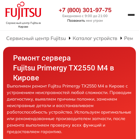
+7 (800) 301-97-75
Ежедневно с 9:00 до 21:00
Позвонить
мне утром
Сервисный центр Fujitsu
в
Кирове
Сервисный центр Fujitsu
Каталог устройств
Ремон
Ремонт сервера
Fujitsu Primergy TX2550 M4 в
Кирове
Выполняем ремонт Fujitsu Primergy TX2550 M4 в Кирове с
устранением неисправностей любой сложности. Проводим
диагностику, выявляем причины поломки, заменяем
неисправные детали и восстанавливаем
работоспособность устройства. Используем оригинальные
или рекомендованные производителем запчасти, после
ремонта выполняем проверку всех функций и
предоставляем гарантию.