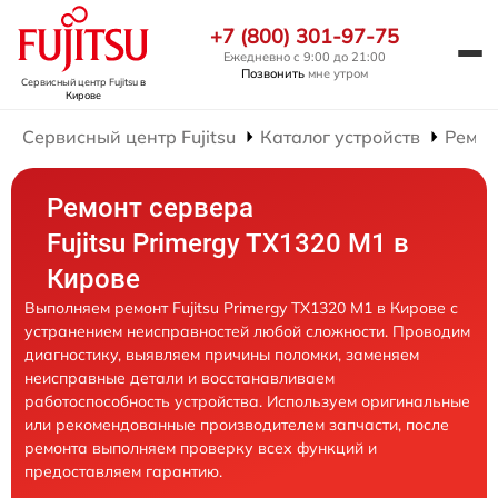
+7 (800) 301-97-75
Ежедневно с 9:00 до 21:00
Позвонить
мне утром
Сервисный центр Fujitsu
в
Кирове
Сервисный центр Fujitsu
Каталог устройств
Ремон
Ремонт сервера
Fujitsu Primergy TX1320 M1 в
Кирове
Выполняем ремонт Fujitsu Primergy TX1320 M1 в Кирове с
устранением неисправностей любой сложности. Проводим
диагностику, выявляем причины поломки, заменяем
неисправные детали и восстанавливаем
работоспособность устройства. Используем оригинальные
или рекомендованные производителем запчасти, после
ремонта выполняем проверку всех функций и
предоставляем гарантию.