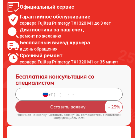
Официальный сервис
Гарантийное обслуживание
сервера Fujitsu Primergy TX1320 M1 до 3 лет
Диагностика за наш счет,
ремонт по желанию
Бесплатный выезд курьера
в день обращения
Срочный ремонт
сервера Fujitsu Primergy TX1320 M1 от 35 минут
Бесплатная консультация со
специалистом
Оставить заявку
Нажимая на кнопку "Оставить заявку" Вы соглашаетесь c
политикой
конфиденциальности