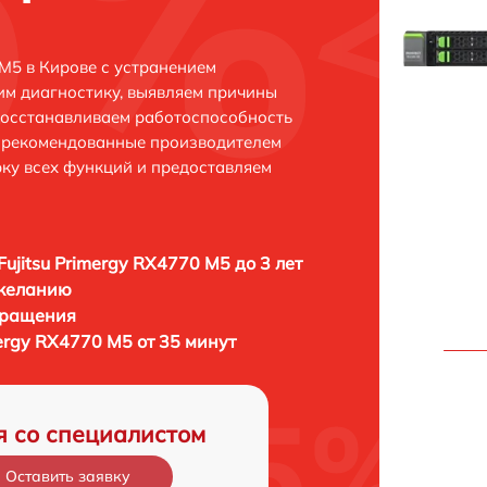
 M5 в Кирове с устранением
м диагностику, выявляем причины
восстанавливаем работоспособность
и рекомендованные производителем
рку всех функций и предоставляем
Fujitsu Primergy RX4770 M5 до 3 лет
 желанию
бращения
mergy RX4770 M5 от 35 минут
я со специалистом
Оставить заявку