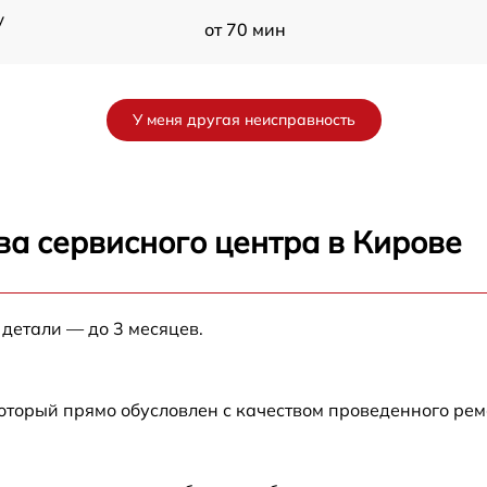
y
от 70 мин
от 60 мин
У меня другая неисправность
от 90 мин
от 70 мин
ва сервисного центра в Кирове
от 90 мин
 детали — до 3 месяцев.
от 100 мин
от 80 мин
который прямо обусловлен с качеством проведенного ре
от 70 мин