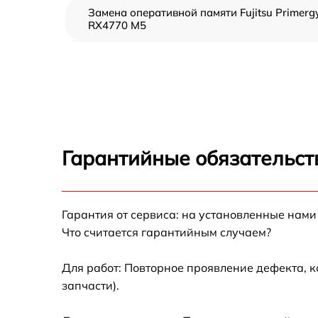
Замена оперативной памяти Fujitsu Primerg
RX4770 M5
Прошивка BIOS Fujitsu Primergy RX4770 M5
Замена северного моста Fujitsu Primergy
RX4770 M5
Установка/Настройка RAID-массива, SCSI
контроллера Fujitsu Primergy RX4770 M5
Гарантийные обязательст
Восстановление загрузчика BIOS Fujitsu
Primergy RX4770 M5
Гарантия от сервиса: на установленные нами
Ремонт СХД Fujitsu Primergy RX4770 M5
Что считается гарантийным случаем?
Ремонт ленточной библиотеки Fujitsu
Primergy RX4770 M5
Для работ: Повторное проявление дефекта, 
запчасти).
Ремонт ленточного накопителя Fujitsu
Primergy RX4770 M5