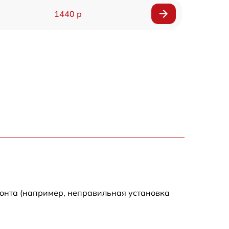
1440 р
1920 р
1440 р
1440 р
1920 р
4500 р
4000 р
монта (например, неправильная установка
3200 р