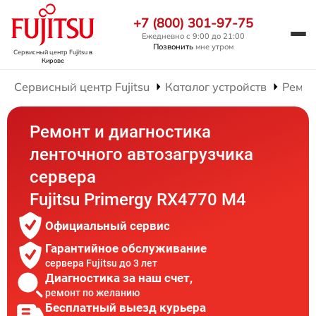
+7 (800) 301-97-75
Ежедневно с 9:00 до 21:00
Позвонить
мне утром
Сервисный центр Fujitsu
в
Кирове
Сервисный центр Fujitsu
Каталог устройств
Ремон
Ремонт и диагностика
ленточного автозагрузчика
сервера
Fujitsu Primergy RX4770 M4
Официальный сервис
Гарантийное обслуживание
сервера Fujitsu до 3 лет
Диагностика за наш счет,
ремонт по желанию
Бесплатный выезд курьера