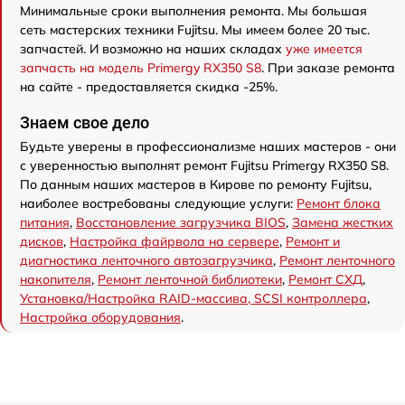
Минимальные сроки выполнения ремонта. Мы большая
сеть мастерских техники Fujitsu. Мы имеем более 20 тыс.
запчастей. И возможно на наших складах
уже имеется
запчасть на модель Primergy RX350 S8
. При заказе ремонта
на сайте - предоставляется скидка -25%.
Знаем свое дело
Будьте уверены в профессионализме наших мастеров - они
с уверенностью выполнят ремонт Fujitsu Primergy RX350 S8.
По данным наших мастеров в Кирове по ремонту Fujitsu,
наиболее востребованы следующие услуги:
Ремонт блока
питания
,
Восстановление загрузчика BIOS
,
Замена жестких
дисков
,
Настройка файрвола на сервере
,
Ремонт и
диагностика ленточного автозагрузчика
,
Ремонт ленточного
накопителя
,
Ремонт ленточной библиотеки
,
Ремонт СХД
,
Установка/Настройка RAID-массива, SCSI контроллера
,
Настройка оборудования
.