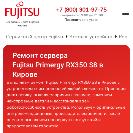
+7 (800) 301-97-75
Ежедневно с 9:00 до 21:00
Позвонить
мне утром
Сервисный центр Fujitsu
в
Кирове
Сервисный центр Fujitsu
Каталог устройств
Ремон
Ремонт сервера
Fujitsu Primergy RX350 S8 в
Кирове
Выполняем ремонт Fujitsu Primergy RX350 S8 в Кирове с
устранением неисправностей любой сложности. Проводим
диагностику, выявляем причины поломки, заменяем
неисправные детали и восстанавливаем
работоспособность устройства. Используем оригинальные
или рекомендованные производителем запчасти, после
ремонта выполняем проверку всех функций и
предоставляем гарантию.