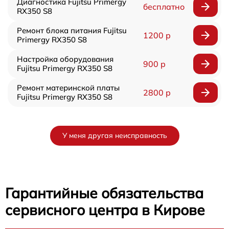
Диагностика Fujitsu Primergy
бесплатно
RX350 S8
Ремонт блока питания Fujitsu
1200 р
Primergy RX350 S8
Настройка оборудования
900 р
Fujitsu Primergy RX350 S8
Ремонт материнской платы
2800 р
Fujitsu Primergy RX350 S8
У меня другая неисправность
Гарантийные обязательства
сервисного центра в Кирове