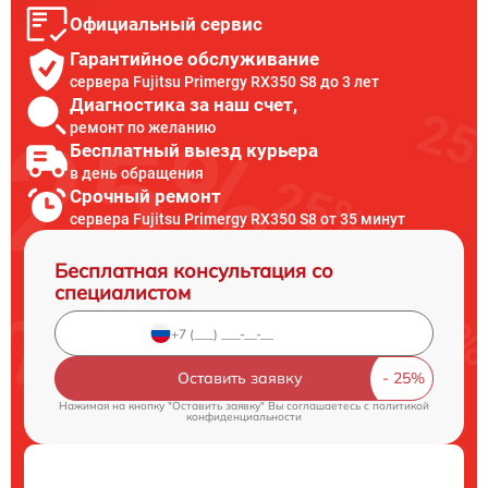
Официальный сервис
Гарантийное обслуживание
сервера Fujitsu Primergy RX350 S8 до 3 лет
Диагностика за наш счет,
ремонт по желанию
Бесплатный выезд курьера
в день обращения
Срочный ремонт
сервера Fujitsu Primergy RX350 S8 от 35 минут
Бесплатная консультация со
специалистом
Оставить заявку
Нажимая на кнопку "Оставить заявку" Вы соглашаетесь c
политикой
конфиденциальности