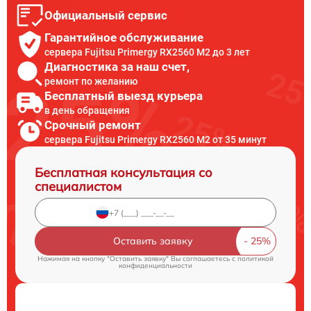
Официальный сервис
Гарантийное обслуживание
сервера Fujitsu Primergy RX2560 M2 до 3 лет
Диагностика за наш счет,
ремонт по желанию
Бесплатный выезд курьера
в день обращения
Срочный ремонт
сервера Fujitsu Primergy RX2560 M2 от 35 минут
Бесплатная консультация со
специалистом
Оставить заявку
Нажимая на кнопку "Оставить заявку" Вы соглашаетесь c
политикой
конфиденциальности