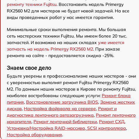
ремонту техники Fujitsu
. Восстановить модель Primergy
RX2560 M2 для мастеров не будет новой задачей. На все
виды проведенных работ у нас имеется гарантия.
Минимальные сроки выполнения ремонта. Мы большая
сеть мастерских техники Fujitsu. Мы имеем более 20 тыс.
запчастей. И возможно на наших складах
уже имеется
запчасть на модель Primergy RX2560 M2
. При заказе
ремонта на сайте - предоставляется скидка -25%.
Знаем свое дело
Будьте уверены в профессионализме наших мастеров - они
с уверенностью выполнят ремонт Fujitsu Primergy RX2560
M2. По данным наших мастеров в Кирове по ремонту Fujitsu,
наиболее востребованы следующие услуги:
Ремонт блока
питания
,
Восстановление загрузчика BIOS
,
Замена жестких
дисков
,
Настройка файрвола на сервере
,
Ремонт и
диагностика ленточного автозагрузчика
,
Ремонт ленточного
накопителя
,
Ремонт ленточной библиотеки
,
Ремонт СХД
,
Установка/Настройка RAID-массива, SCSI контроллера
,
Настройка оборудования
.