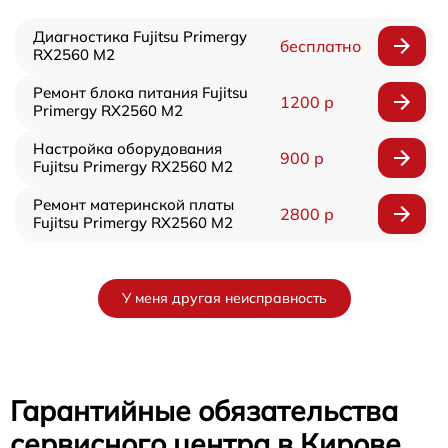
Диагностика Fujitsu Primergy
бесплатно
RX2560 M2
Ремонт блока питания Fujitsu
1200 р
Primergy RX2560 M2
Настройка оборудования
900 р
Fujitsu Primergy RX2560 M2
Ремонт материнской платы
2800 р
Fujitsu Primergy RX2560 M2
У меня другая неисправность
Гарантийные обязательства
сервисного центра в Кирове