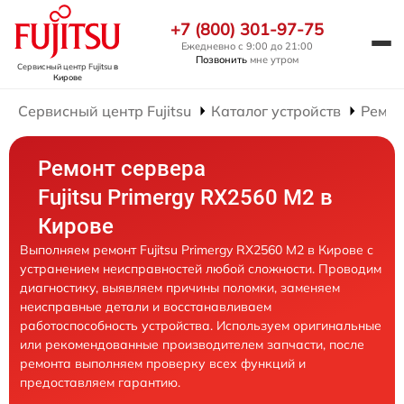
+7 (800) 301-97-75
Ежедневно с 9:00 до 21:00
Позвонить
мне утром
Сервисный центр Fujitsu
в
Кирове
Сервисный центр Fujitsu
Каталог устройств
Ремон
Ремонт сервера
Fujitsu Primergy RX2560 M2 в
Кирове
Выполняем ремонт Fujitsu Primergy RX2560 M2 в Кирове с
устранением неисправностей любой сложности. Проводим
диагностику, выявляем причины поломки, заменяем
неисправные детали и восстанавливаем
работоспособность устройства. Используем оригинальные
или рекомендованные производителем запчасти, после
ремонта выполняем проверку всех функций и
предоставляем гарантию.