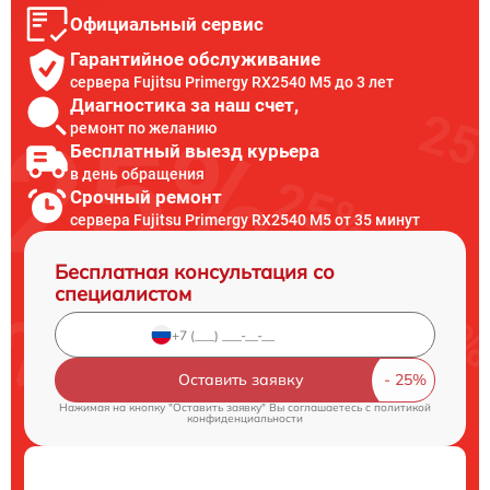
Официальный сервис
Гарантийное обслуживание
сервера Fujitsu Primergy RX2540 M5 до 3 лет
Диагностика за наш счет,
ремонт по желанию
Бесплатный выезд курьера
в день обращения
Срочный ремонт
сервера Fujitsu Primergy RX2540 M5 от 35 минут
Бесплатная консультация со
специалистом
Оставить заявку
Нажимая на кнопку "Оставить заявку" Вы соглашаетесь c
политикой
конфиденциальности