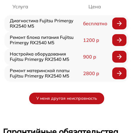
Услуга
Цена
Диагностика Fujitsu Primergy
бесплатно
RX2540 M5
Ремонт блока питания Fujitsu
1200 р
Primergy RX2540 M5
Настройка оборудования
900 р
Fujitsu Primergy RX2540 M5
Ремонт материнской платы
2800 р
Fujitsu Primergy RX2540 M5
У меня другая неисправность
Гарантийные обязательства