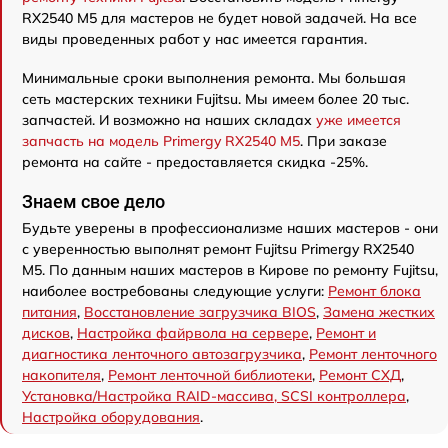
RX2540 M5 для мастеров не будет новой задачей. На все
виды проведенных работ у нас имеется гарантия.
Минимальные сроки выполнения ремонта. Мы большая
сеть мастерских техники Fujitsu. Мы имеем более 20 тыс.
запчастей. И возможно на наших складах
уже имеется
запчасть на модель Primergy RX2540 M5
. При заказе
ремонта на сайте - предоставляется скидка -25%.
Знаем свое дело
Будьте уверены в профессионализме наших мастеров - они
с уверенностью выполнят ремонт Fujitsu Primergy RX2540
M5. По данным наших мастеров в Кирове по ремонту Fujitsu,
наиболее востребованы следующие услуги:
Ремонт блока
питания
,
Восстановление загрузчика BIOS
,
Замена жестких
дисков
,
Настройка файрвола на сервере
,
Ремонт и
диагностика ленточного автозагрузчика
,
Ремонт ленточного
накопителя
,
Ремонт ленточной библиотеки
,
Ремонт СХД
,
Установка/Настройка RAID-массива, SCSI контроллера
,
Настройка оборудования
.