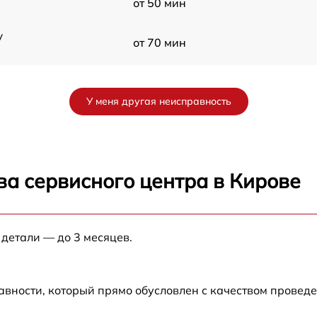
от 50 мин
y
от 70 мин
от 60 мин
У меня другая неисправность
от 90 мин
от 70 мин
ва сервисного центра в Кирове
от 90 мин
 детали — до 3 месяцев.
от 100 мин
от 80 мин
авности, который прямо обусловлен с качеством провед