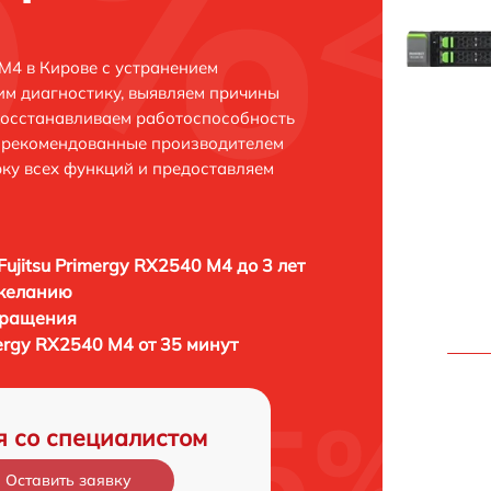
 M4 в Кирове с устранением
м диагностику, выявляем причины
восстанавливаем работоспособность
и рекомендованные производителем
рку всех функций и предоставляем
Fujitsu Primergy RX2540 M4 до 3 лет
 желанию
бращения
mergy RX2540 M4 от 35 минут
я со специалистом
Оставить заявку