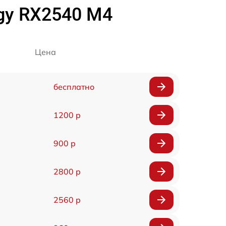
rgy RX2540 M4
Цена
бесплатно
1200 р
900 р
2800 р
2560 р