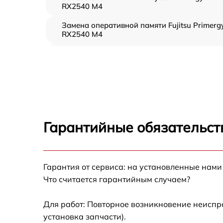
RX2540 M4
Замена оперативной памяти Fujitsu Primerg
RX2540 M4
Прошивка BIOS Fujitsu Primergy RX2540 M4
Замена северного моста Fujitsu Primergy
RX2540 M4
Установка/Настройка RAID-массива, SCSI
контроллера Fujitsu Primergy RX2540 M4
Гарантийные обязательст
Восстановление загрузчика BIOS Fujitsu
Primergy RX2540 M4
Гарантия от сервиса: на установленные нами
Ремонт СХД Fujitsu Primergy RX2540 M4
Что считается гарантийным случаем?
Ремонт ленточной библиотеки Fujitsu
Primergy RX2540 M4
Для работ: Повторное возникновение неиспр
установка запчасти).
Ремонт ленточного накопителя Fujitsu