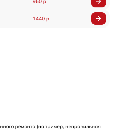
960 р
1440 р
1920 р
1440 р
1440 р
1920 р
4500 р
4000 р
енного ремонта (например, неправильная