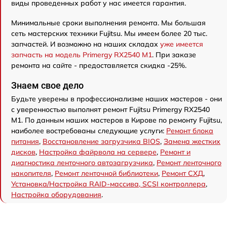
виды проведенных работ у нас имеется гарантия.
Минимальные сроки выполнения ремонта. Мы большая
сеть мастерских техники Fujitsu. Мы имеем более 20 тыс.
запчастей. И возможно на наших складах
уже имеется
запчасть на модель Primergy RX2540 M1
. При заказе
ремонта на сайте - предоставляется скидка -25%.
Знаем свое дело
Будьте уверены в профессионализме наших мастеров - они
с уверенностью выполнят ремонт Fujitsu Primergy RX2540
M1. По данным наших мастеров в Кирове по ремонту Fujitsu,
наиболее востребованы следующие услуги:
Ремонт блока
питания
,
Восстановление загрузчика BIOS
,
Замена жестких
дисков
,
Настройка файрвола на сервере
,
Ремонт и
диагностика ленточного автозагрузчика
,
Ремонт ленточного
накопителя
,
Ремонт ленточной библиотеки
,
Ремонт СХД
,
Установка/Настройка RAID-массива, SCSI контроллера
,
Настройка оборудования
.