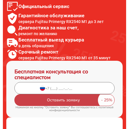
Официальный сервис
Гарантийное обслуживание
сервера Fujitsu Primergy RX2540 M1 до 3 лет
Диагностика за наш счет,
ремонт по желанию
Бесплатный выезд курьера
в день обращения
Срочный ремонт
сервера Fujitsu Primergy RX2540 M1 от 35 минут
Бесплатная консультация со
специалистом
Оставить заявку
Нажимая на кнопку "Оставить заявку" Вы соглашаетесь c
политикой
конфиденциальности