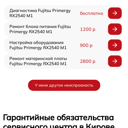
Диагностика Fujitsu Primergy
бесплатно
RX2540 M1
Ремонт блока питания Fujitsu
1200 р
Primergy RX2540 M1
Настройка оборудования
900 р
Fujitsu Primergy RX2540 M1
Ремонт материнской платы
2800 р
Fujitsu Primergy RX2540 M1
У меня другая неисправность
Гарантийные обязательства
сервисного центра в Кирове