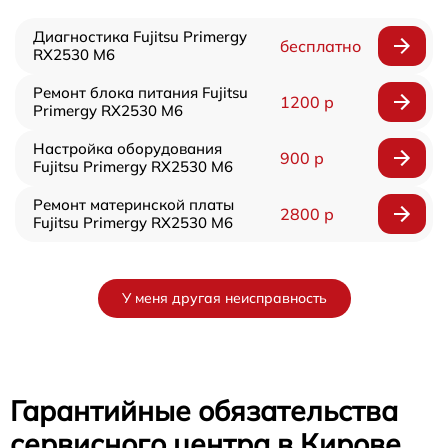
Диагностика Fujitsu Primergy
бесплатно
RX2530 M6
Ремонт блока питания Fujitsu
1200 р
Primergy RX2530 M6
Настройка оборудования
900 р
Fujitsu Primergy RX2530 M6
Ремонт материнской платы
2800 р
Fujitsu Primergy RX2530 M6
У меня другая неисправность
Гарантийные обязательства
сервисного центра в Кирове