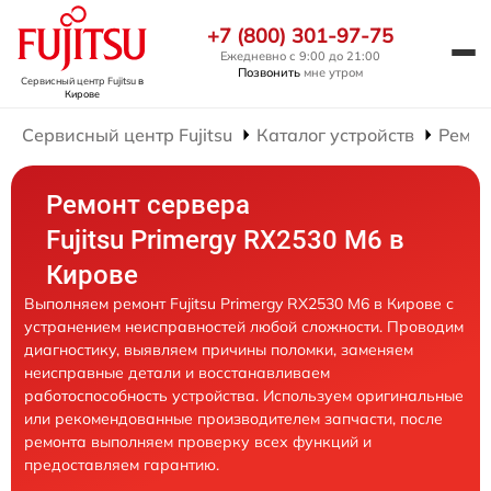
+7 (800) 301-97-75
Ежедневно с 9:00 до 21:00
Позвонить
мне утром
Сервисный центр Fujitsu
в
Кирове
Сервисный центр Fujitsu
Каталог устройств
Ремон
Ремонт сервера
Fujitsu Primergy RX2530 M6 в
Кирове
Выполняем ремонт Fujitsu Primergy RX2530 M6 в Кирове с
устранением неисправностей любой сложности. Проводим
диагностику, выявляем причины поломки, заменяем
неисправные детали и восстанавливаем
работоспособность устройства. Используем оригинальные
или рекомендованные производителем запчасти, после
ремонта выполняем проверку всех функций и
предоставляем гарантию.