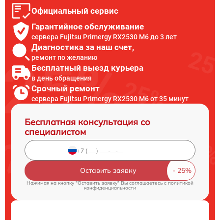
Официальный сервис
Гарантийное обслуживание
сервера Fujitsu Primergy RX2530 M6 до 3 лет
Диагностика за наш счет,
ремонт по желанию
Бесплатный выезд курьера
в день обращения
Срочный ремонт
сервера Fujitsu Primergy RX2530 M6 от 35 минут
Бесплатная консультация со
специалистом
Оставить заявку
Нажимая на кнопку "Оставить заявку" Вы соглашаетесь c
политикой
конфиденциальности