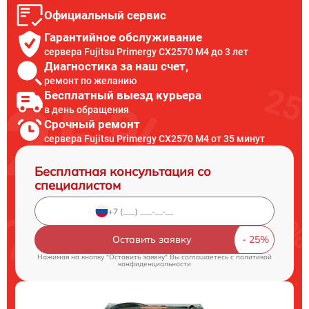
Официальный сервис
Гарантийное обслуживание
сервера Fujitsu Primergy CX2570 M4 до 3 лет
Диагностика за наш счет,
ремонт по желанию
Бесплатный выезд курьера
в день обращения
Срочный ремонт
сервера Fujitsu Primergy CX2570 M4 от 35 минут
Бесплатная консультация со
специалистом
Оставить заявку
Нажимая на кнопку "Оставить заявку" Вы соглашаетесь c
политикой
конфиденциальности