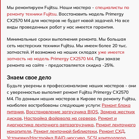
Мы ремонтируем Fujitsu. Наши мастера -
специалисты по
ремонту техники Fujitsu
. Восстановить модель Primergy
CX2570 M4 для мастеров не будет новой задачей. На все
виды проведенных работ у нас имеется гарантия.
Минимальные сроки выполнения ремонта. Мы большая
сеть мастерских техники Fujitsu. Мы имеем более 20 тыс.
запчастей. И возможно на наших складах
уже имеется
запчасть на модель Primergy CX2570 M4
. При заказе
ремонта на сайте - предоставляется скидка -25%.
Знаем свое дело
Будьте уверены в профессионализме наших мастеров - они
с уверенностью выполнят ремонт Fujitsu Primergy CX2570
M4. По данным наших мастеров в Кирове по ремонту Fujitsu,
наиболее востребованы следующие услуги:
Ремонт блока
питания
,
Восстановление загрузчика BIOS
,
Замена жестких
дисков
,
Настройка файрвола на сервере
,
Ремонт и
диагностика ленточного автозагрузчика
,
Ремонт ленточного
накопителя
,
Ремонт ленточной библиотеки
,
Ремонт СХД
,
Установка/Настройка RAID-массива, SCSI контроллера
,