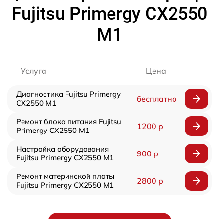
Fujitsu Primergy CX2550
M1
Услуга
Цена
Диагностика Fujitsu Primergy
бесплатно
CX2550 M1
Ремонт блока питания Fujitsu
1200 р
Primergy CX2550 M1
Настройка оборудования
900 р
Fujitsu Primergy CX2550 M1
Ремонт материнской платы
2800 р
Fujitsu Primergy CX2550 M1