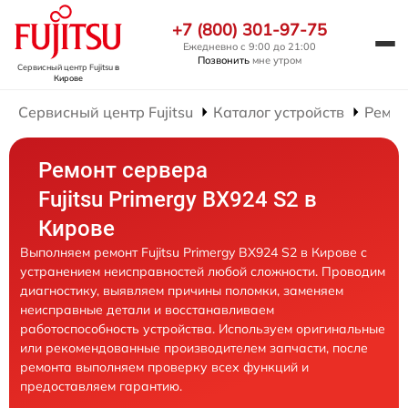
+7 (800) 301-97-75
Ежедневно с 9:00 до 21:00
Позвонить
мне утром
Сервисный центр Fujitsu
в
Кирове
Сервисный центр Fujitsu
Каталог устройств
Ремон
Ремонт сервера
Fujitsu Primergy BX924 S2 в
Кирове
Выполняем ремонт Fujitsu Primergy BX924 S2 в Кирове с
устранением неисправностей любой сложности. Проводим
диагностику, выявляем причины поломки, заменяем
неисправные детали и восстанавливаем
работоспособность устройства. Используем оригинальные
или рекомендованные производителем запчасти, после
ремонта выполняем проверку всех функций и
предоставляем гарантию.