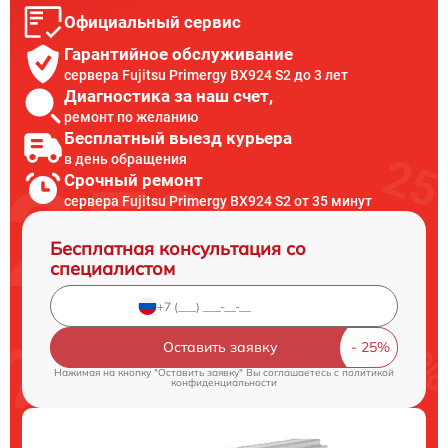
Официальный сервис
Гарантийное обслуживание
сервера Fujitsu Primergy BX924 S2 до 3 лет
Диагностика за наш счет,
ремонт по желанию
Бесплатный выезд курьера
в день обращения
Срочный ремонт
сервера Fujitsu Primergy BX924 S2 от 35 минут
Бесплатная консультация со
специалистом
Оставить заявку
Нажимая на кнопку "Оставить заявку" Вы соглашаетесь c
политикой
конфиденциальности