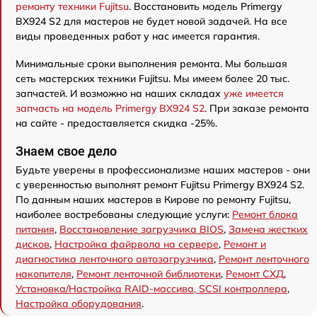
ремонту техники Fujitsu
. Восстановить модель Primergy
BX924 S2 для мастеров не будет новой задачей. На все
виды проведенных работ у нас имеется гарантия.
Минимальные сроки выполнения ремонта. Мы большая
сеть мастерских техники Fujitsu. Мы имеем более 20 тыс.
запчастей. И возможно на наших складах
уже имеется
запчасть на модель Primergy BX924 S2
. При заказе ремонта
на сайте - предоставляется скидка -25%.
Знаем свое дело
Будьте уверены в профессионализме наших мастеров - они
с уверенностью выполнят ремонт Fujitsu Primergy BX924 S2.
По данным наших мастеров в Кирове по ремонту Fujitsu,
наиболее востребованы следующие услуги:
Ремонт блока
питания
,
Восстановление загрузчика BIOS
,
Замена жестких
дисков
,
Настройка файрвола на сервере
,
Ремонт и
диагностика ленточного автозагрузчика
,
Ремонт ленточного
накопителя
,
Ремонт ленточной библиотеки
,
Ремонт СХД
,
Установка/Настройка RAID-массива, SCSI контроллера
,
Настройка оборудования
.