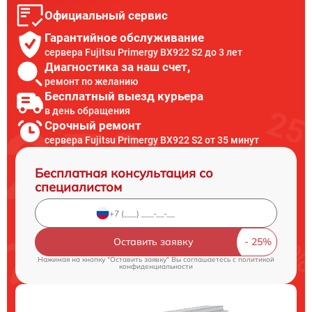
Официальный сервис
Гарантийное обслуживание
сервера Fujitsu Primergy BX922 S2 до 3 лет
Диагностика за наш счет,
ремонт по желанию
Бесплатный выезд курьера
в день обращения
Срочный ремонт
сервера Fujitsu Primergy BX922 S2 от 35 минут
Бесплатная консультация со
специалистом
Оставить заявку
Нажимая на кнопку "Оставить заявку" Вы соглашаетесь c
политикой
конфиденциальности