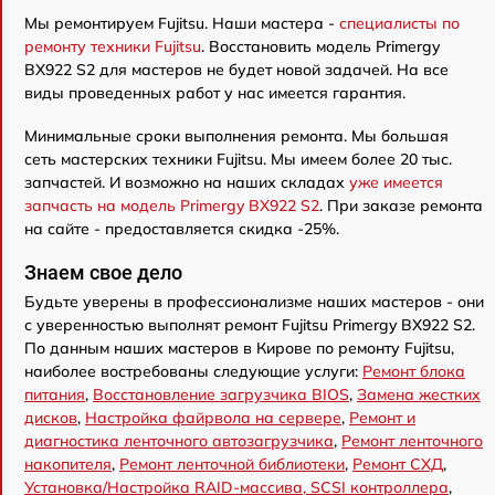
Мы ремонтируем Fujitsu. Наши мастера -
специалисты по
ремонту техники Fujitsu
. Восстановить модель Primergy
BX922 S2 для мастеров не будет новой задачей. На все
виды проведенных работ у нас имеется гарантия.
Минимальные сроки выполнения ремонта. Мы большая
сеть мастерских техники Fujitsu. Мы имеем более 20 тыс.
запчастей. И возможно на наших складах
уже имеется
запчасть на модель Primergy BX922 S2
. При заказе ремонта
на сайте - предоставляется скидка -25%.
Знаем свое дело
Будьте уверены в профессионализме наших мастеров - они
с уверенностью выполнят ремонт Fujitsu Primergy BX922 S2.
По данным наших мастеров в Кирове по ремонту Fujitsu,
наиболее востребованы следующие услуги:
Ремонт блока
питания
,
Восстановление загрузчика BIOS
,
Замена жестких
дисков
,
Настройка файрвола на сервере
,
Ремонт и
диагностика ленточного автозагрузчика
,
Ремонт ленточного
накопителя
,
Ремонт ленточной библиотеки
,
Ремонт СХД
,
Установка/Настройка RAID-массива, SCSI контроллера
,