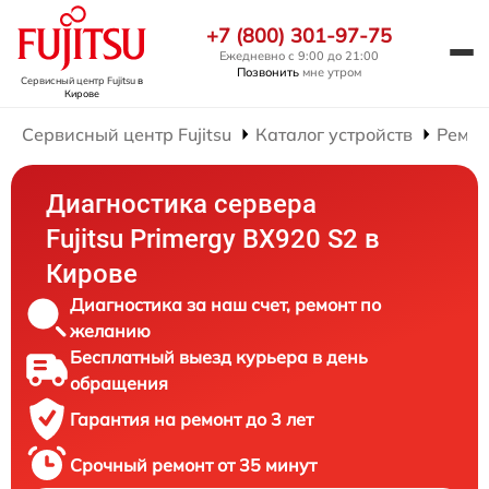
+7 (800) 301-97-75
Ежедневно с 9:00 до 21:00
Позвонить
мне утром
Сервисный центр Fujitsu
в
Кирове
Сервисный центр Fujitsu
Каталог устройств
Ремон
Диагностика сервера
Fujitsu Primergy BX920 S2 в
Кирове
Диагностика за наш счет, ремонт по
желанию
Бесплатный выезд курьера в день
обращения
Гарантия на ремонт до 3 лет
Срочный ремонт от 35 минут