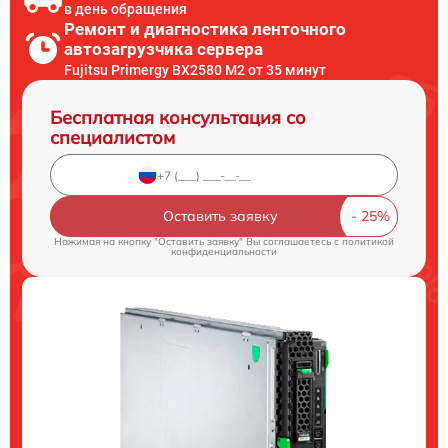
в день обращения
Ремонт и диагностика ленточного
автозагрузчика сервера
Fujitsu Primergy BX2580 M2 от 35 минут
Бесплатная консультация со
специалистом
Оставить заявку
Нажимая на кнопку "Оставить заявку" Вы соглашаетесь c
политикой
конфиденциальности