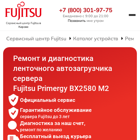
+7 (800) 301-97-75
Ежедневно с 9:00 до 21:00
Позвонить
мне утром
Сервисный центр Fujitsu
в
Кирове
Сервисный центр Fujitsu
Каталог устройств
Ремон
Ремонт и диагностика
ленточного автозагрузчика
сервера
Fujitsu Primergy BX2580 M2
Официальный сервис
Гарантийное обслуживание
сервера Fujitsu до 3 лет
Диагностика за наш счет,
ремонт по желанию
Бесплатный выезд курьера