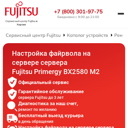
+7 (800) 301-97-75
Ежедневно с 9:00 до 21:00
Сервисный центр Fujitsu
в
Кирове
Сервисный центр Fujitsu
Каталог устройств
Ремон
Настройка файрвола на
сервере сервера
Fujitsu Primergy BX2580 M2
Официальный сервис
Гарантийное обслуживание
сервера Fujitsu до 3 лет
Диагностика за наш счет,
ремонт по желанию
Бесплатный выезд курьера
в день обращения
Настройка файрвола на сервере сервера