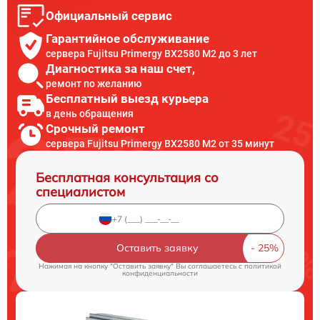
Официальный сервис
Гарантийное обслуживание
сервера Fujitsu Primergy BX2580 M2 до 3 лет
Диагностика за наш счет,
ремонт по желанию
Бесплатный выезд курьера
в день обращения
Срочный ремонт
сервера Fujitsu Primergy BX2580 M2 от 35 минут
Бесплатная консультация со
специалистом
Оставить заявку
Нажимая на кнопку "Оставить заявку" Вы соглашаетесь c
политикой
конфиденциальности