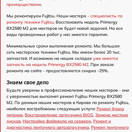
преимуществами
.
Мы ремонтируем Fujitsu. Наши мастера -
специалисты по
ремонту техники Fujitsu
. Восстановить модель Primergy
BX2580 M2 для мастеров не будет новой задачей. На все
виды проведенных работ у нас имеется гарантия.
Минимальные сроки выполнения ремонта. Мы большая
сеть мастерских техники Fujitsu. Мы имеем более 20 тыс.
запчастей. И возможно на наших складах
уже имеется
запчасть на модель Primergy BX2580 M2
. При заказе
ремонта на сайте - предоставляется скидка -25%.
Знаем свое дело
Будьте уверены в профессионализме наших мастеров - они
с уверенностью выполнят ремонт Fujitsu Primergy BX2580
M2. По данным наших мастеров в Кирове по ремонту Fujitsu,
наиболее востребованы следующие услуги:
Ремонт блока
питания
,
Восстановление загрузчика BIOS
,
Замена жестких
дисков
,
Настройка файрвола на сервере
,
Ремонт и
диагностика ленточного автозагрузчика
,
Ремонт ленточного