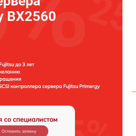
ервера
gy BX2560
ujitsu до 3 лет
 желанию
бращения
SCSI контроллера сервера
Fujitsu Primergy
я со специалистом
Оставить заявку