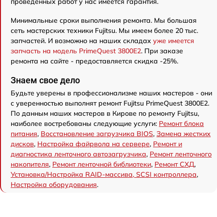
проведенных работ у нас имеется гарантия.
Минимальные сроки выполнения ремонта. Мы большая
сеть мастерских техники Fujitsu. Мы имеем более 20 тыс.
запчастей. И возможно на наших складах
уже имеется
запчасть на модель PrimeQuest 3800E2
. При заказе
ремонта на сайте - предоставляется скидка -25%.
Знаем свое дело
Будьте уверены в профессионализме наших мастеров - они
с уверенностью выполнят ремонт Fujitsu PrimeQuest 3800E2.
По данным наших мастеров в Кирове по ремонту Fujitsu,
наиболее востребованы следующие услуги:
Ремонт блока
питания
,
Восстановление загрузчика BIOS
,
Замена жестких
дисков
,
Настройка файрвола на сервере
,
Ремонт и
диагностика ленточного автозагрузчика
,
Ремонт ленточного
накопителя
,
Ремонт ленточной библиотеки
,
Ремонт СХД
,
Установка/Настройка RAID-массива, SCSI контроллера
,
Настройка оборудования
.