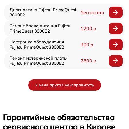
Диагностика Fujitsu PrimeQuest
бесплатно
3800E2
Ремонт блока питания Fujitsu
1200 р
PrimeQuest 3800E2
Настройка оборудования
900 р
Fujitsu PrimeQuest 3800E2
Ремонт материнской платы
2800 р
Fujitsu PrimeQuest 3800E2
У меня другая неисправность
Гарантийные обязательства
сервисного центра в Кирове