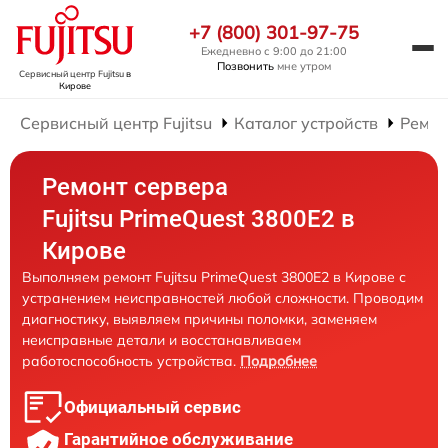
+7 (800) 301-97-75
Ежедневно с 9:00 до 21:00
Позвонить
мне утром
Сервисный центр Fujitsu
в
Кирове
Сервисный центр Fujitsu
Каталог устройств
Ремон
Ремонт сервера
Fujitsu PrimeQuest 3800E2 в
Кирове
Выполняем ремонт Fujitsu PrimeQuest 3800E2 в Кирове с
устранением неисправностей любой сложности. Проводим
диагностику, выявляем причины поломки, заменяем
неисправные детали и восстанавливаем
работоспособность устройства.
Подробнее
Официальный сервис
Гарантийное обслуживание