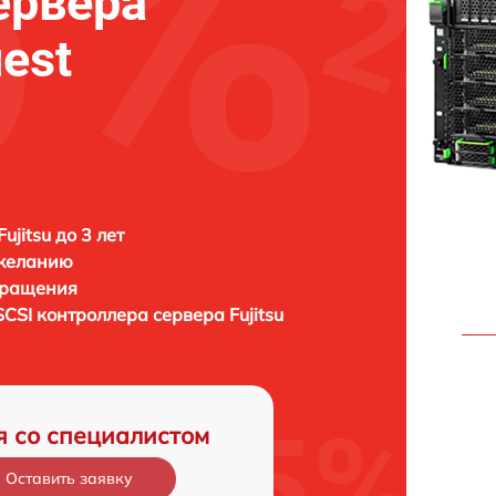
ервера
uest
ujitsu до 3 лет
 желанию
бращения
SCSI контроллера сервера
Fujitsu
я со специалистом
Оставить заявку