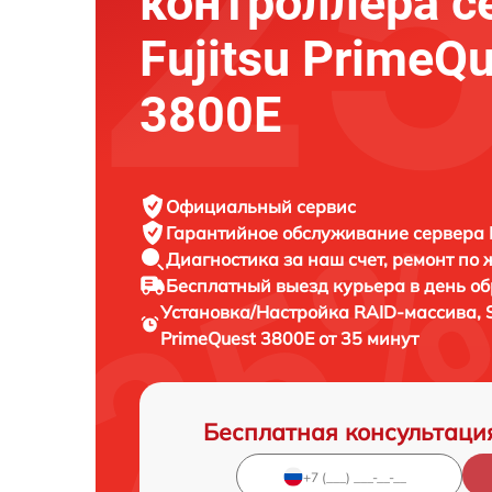
контроллера с
Fujitsu PrimeQ
3800E
Официальный сервис
Гарантийное обслуживание
сервера F
Диагностика за наш счет,
ремонт по
Бесплатный выезд курьера
в день о
Установка/Настройка RAID-массива, 
PrimeQuest 3800E от 35 минут
Бесплатная консультаци