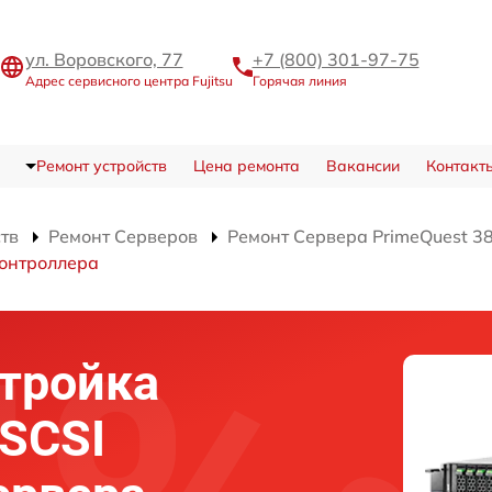
ул. Воровского, 77
+7 (800) 301-97-75
Адрес сервисного центра Fujitsu
Горячая линия
Ремонт устройств
Цена ремонта
Вакансии
Контакт
ств
Ремонт Серверов
Ремонт Сервера PrimeQuest 3
контроллера
тройка
 SCSI