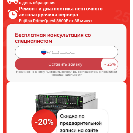
в день обращения
Ремонт и диагностика ленточного
автозагрузчика сервера
Fujitsu PrimeQuest 3800E от 35 минут
Бесплатная консультация со
специалистом
Оставить заявку
Нажимая на кнопку "Оставить заявку" Вы соглашаетесь c
политикой
конфиденциальности
Скидка по
-20%
предварительной
записи на сайте