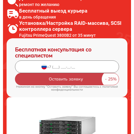
ремонт по желанию
Бесплатный выезд курьера
в день обращения
Установка/Настройка RAID-массива, SCSI
контроллера сервера
Fujitsu PrimeQuest 3800B2 от 35 минут
Бесплатная консультация со
специалистом
Оставить заявку
Нажимая на кнопку "Оставить заявку" Вы соглашаетесь c
политикой
конфиденциальности