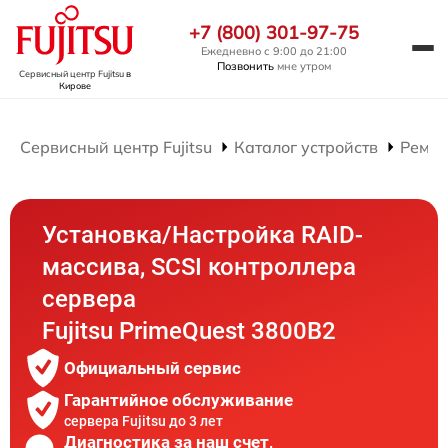
+7 (800) 301-97-75
Ежедневно с 9:00 до 21:00
Позвонить
мне утром
Сервисный центр Fujitsu
в
Кирове
Сервисный центр Fujitsu
Каталог устройств
Ремон
Установка/Настройка RAID-
массива, SCSI контроллера
сервера
Fujitsu PrimeQuest 3800B2
Официальный сервис
Гарантийное обслуживание
сервера Fujitsu до 3 лет
Диагностика за наш счет,