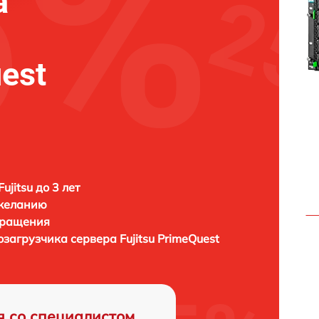
а
uest
ujitsu до 3 лет
 желанию
бращения
тозагрузчика сервера
Fujitsu PrimeQuest
я со специалистом