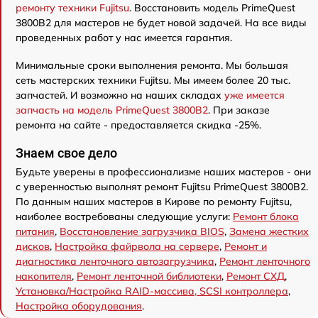
ремонту техники Fujitsu
. Восстановить модель PrimeQuest
3800B2 для мастеров не будет новой задачей. На все виды
проведенных работ у нас имеется гарантия.
Минимальные сроки выполнения ремонта. Мы большая
сеть мастерских техники Fujitsu. Мы имеем более 20 тыс.
запчастей. И возможно на наших складах
уже имеется
запчасть на модель PrimeQuest 3800B2
. При заказе
ремонта на сайте - предоставляется скидка -25%.
Знаем свое дело
Будьте уверены в профессионализме наших мастеров - они
с уверенностью выполнят ремонт Fujitsu PrimeQuest 3800B2.
По данным наших мастеров в Кирове по ремонту Fujitsu,
наиболее востребованы следующие услуги:
Ремонт блока
питания
,
Восстановление загрузчика BIOS
,
Замена жестких
дисков
,
Настройка файрвола на сервере
,
Ремонт и
диагностика ленточного автозагрузчика
,
Ремонт ленточного
накопителя
,
Ремонт ленточной библиотеки
,
Ремонт СХД
,
Установка/Настройка RAID-массива, SCSI контроллера
,
Настройка оборудования
.