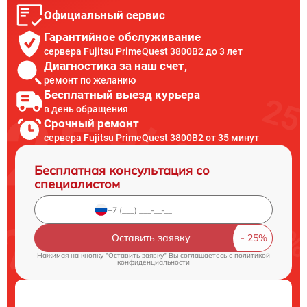
Официальный сервис
Гарантийное обслуживание
сервера Fujitsu PrimeQuest 3800B2 до 3 лет
Диагностика за наш счет,
ремонт по желанию
Бесплатный выезд курьера
в день обращения
Срочный ремонт
сервера Fujitsu PrimeQuest 3800B2 от 35 минут
Бесплатная консультация со
специалистом
Оставить заявку
Нажимая на кнопку "Оставить заявку" Вы соглашаетесь c
политикой
конфиденциальности