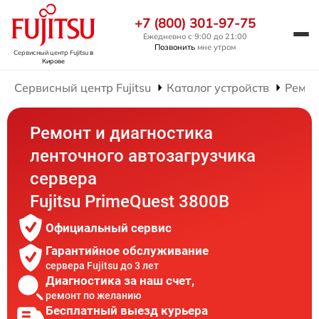
+7 (800) 301-97-75
Ежедневно с 9:00 до 21:00
Позвонить
мне утром
Сервисный центр Fujitsu
в
Кирове
Сервисный центр Fujitsu
Каталог устройств
Ремон
Ремонт и диагностика
ленточного автозагрузчика
сервера
Fujitsu PrimeQuest 3800B
Официальный сервис
Гарантийное обслуживание
сервера Fujitsu до 3 лет
Диагностика за наш счет,
ремонт по желанию
Бесплатный выезд курьера