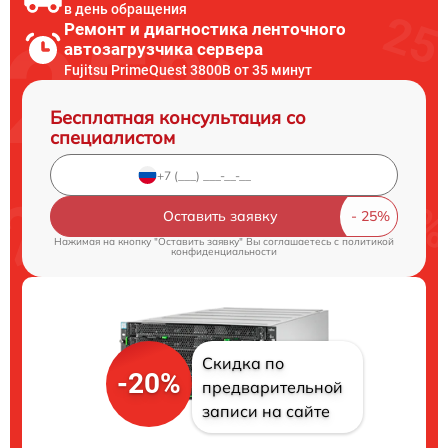
в день обращения
Ремонт и диагностика ленточного
автозагрузчика сервера
Fujitsu PrimeQuest 3800B от 35 минут
Бесплатная консультация со
специалистом
Оставить заявку
Нажимая на кнопку "Оставить заявку" Вы соглашаетесь c
политикой
конфиденциальности
Скидка по
-20%
предварительной
записи на сайте