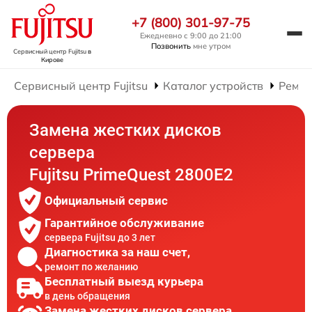
+7 (800) 301-97-75
Ежедневно с 9:00 до 21:00
Позвонить
мне утром
Сервисный центр Fujitsu
в
Кирове
Сервисный центр Fujitsu
Каталог устройств
Ремон
Замена жестких дисков
сервера
Fujitsu PrimeQuest 2800E2
Официальный сервис
Гарантийное обслуживание
сервера Fujitsu до 3 лет
Диагностика за наш счет,
ремонт по желанию
Бесплатный выезд курьера
в день обращения
Замена жестких дисков сервера