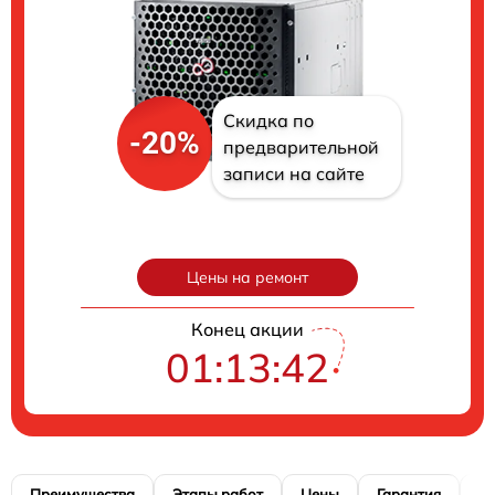
Скидка по
-20%
предварительной
записи на сайте
Цены на ремонт
Конец акции
01:13:42
Преимущества
Этапы работ
Цены
Гарантия
М