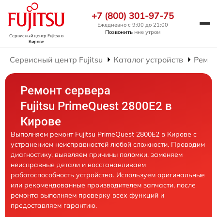
+7 (800) 301-97-75
Ежедневно с 9:00 до 21:00
Позвонить
мне утром
Сервисный центр Fujitsu
в
Кирове
Сервисный центр Fujitsu
Каталог устройств
Ремон
Ремонт сервера
Fujitsu PrimeQuest 2800E2 в
Кирове
Выполняем ремонт Fujitsu PrimeQuest 2800E2 в Кирове с
устранением неисправностей любой сложности. Проводим
диагностику, выявляем причины поломки, заменяем
неисправные детали и восстанавливаем
работоспособность устройства. Используем оригинальные
или рекомендованные производителем запчасти, после
ремонта выполняем проверку всех функций и
предоставляем гарантию.