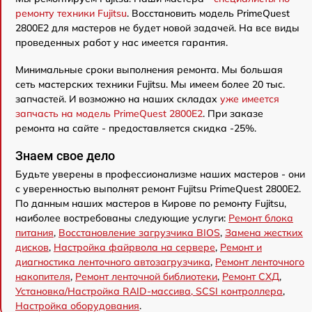
ремонту техники Fujitsu
. Восстановить модель PrimeQuest
2800E2 для мастеров не будет новой задачей. На все виды
проведенных работ у нас имеется гарантия.
Минимальные сроки выполнения ремонта. Мы большая
сеть мастерских техники Fujitsu. Мы имеем более 20 тыс.
запчастей. И возможно на наших складах
уже имеется
запчасть на модель PrimeQuest 2800E2
. При заказе
ремонта на сайте - предоставляется скидка -25%.
Знаем свое дело
Будьте уверены в профессионализме наших мастеров - они
с уверенностью выполнят ремонт Fujitsu PrimeQuest 2800E2.
По данным наших мастеров в Кирове по ремонту Fujitsu,
наиболее востребованы следующие услуги:
Ремонт блока
питания
,
Восстановление загрузчика BIOS
,
Замена жестких
дисков
,
Настройка файрвола на сервере
,
Ремонт и
диагностика ленточного автозагрузчика
,
Ремонт ленточного
накопителя
,
Ремонт ленточной библиотеки
,
Ремонт СХД
,
Установка/Настройка RAID-массива, SCSI контроллера
,
Настройка оборудования
.