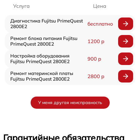
Услуга
Цена
Диагностика Fujitsu PrimeQuest
бесплатно
2800E2
Ремонт блока питания Fujitsu
1200 р
PrimeQuest 2800E2
Настройка оборудования
900 р
Fujitsu PrimeQuest 2800E2
Ремонт материнской платы
2800 р
Fujitsu PrimeQuest 2800E2
У меня другая неисправность
Гарантийные обязательства