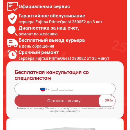
Официальный сервис
Гарантийное обслуживание
сервера Fujitsu PrimeQuest 2800E2 до 3 лет
Диагностика за наш счет,
ремонт по желанию
Бесплатный выезд курьера
в день обращения
Срочный ремонт
сервера Fujitsu PrimeQuest 2800E2 от 35 минут
Бесплатная консультация со
специалистом
Оставить заявку
Нажимая на кнопку "Оставить заявку" Вы соглашаетесь c
политикой
конфиденциальности