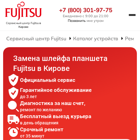
+7 (800) 301-97-75
Ежедневно с 9:00 до 21:00
Позвонить
мне утром
Сервисный центр Fujitsu
в
Кирове
Сервисный центр Fujitsu
Каталог устройств
Ремон
Замена шлейфа планшета
Fujitsu в Кирове
Официальный сервис
Гарантийное обслуживание
до 3 лет
Диагностика за наш счет,
ремонт по желанию
Бесплатный выезд курьера
в день обращения
Срочный ремонт
от 35 минут