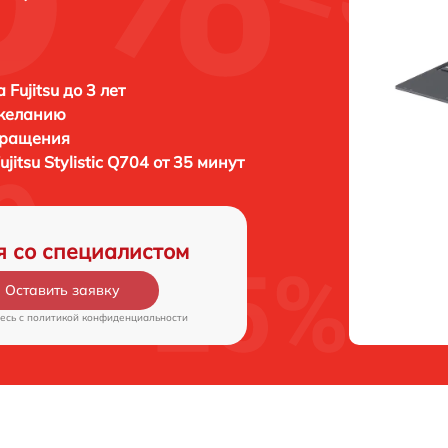
Fujitsu до 3 лет
 желанию
бращения
ujitsu Stylistic Q704 от 35 минут
я со специалистом
Оставить заявку
есь c
политикой конфиденциальности