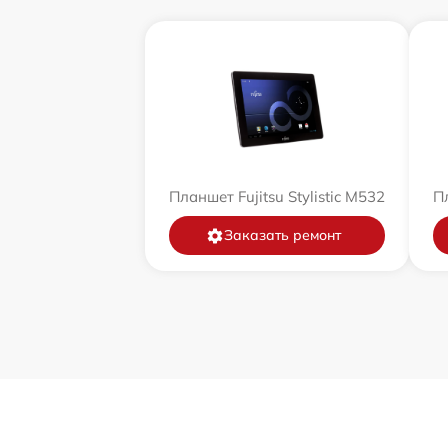
Планшет Fujitsu Stylistic M532
Пл
Заказать ремонт