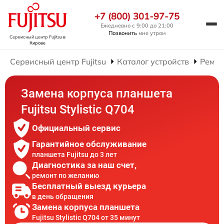
+7 (800) 301-97-75
Ежедневно с 9:00 до 21:00
Позвонить
мне утром
Сервисный центр Fujitsu
в
Кирове
Сервисный центр Fujitsu
Каталог устройств
Ремон
Замена корпуса планшета
Fujitsu Stylistic Q704
Официальный сервис
Гарантийное обслуживание
планшета Fujitsu до 3 лет
Диагностика за наш счет,
ремонт по желанию
Бесплатный выезд курьера
в день обращения
Замена корпуса планшета
Fujitsu Stylistic Q704 от 35 минут