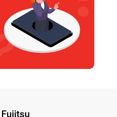
ujitsu