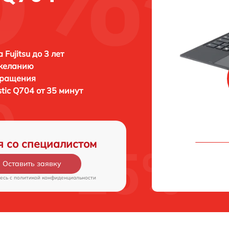
Fujitsu до 3 лет
 желанию
бращения
istic Q704 от 35 минут
я со специалистом
Оставить заявку
есь c
политикой конфиденциальности