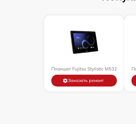
Планшет Fujitsu Stylistic M532
Пл
Заказать ремонт