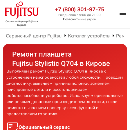
+7 (800) 301-97-75
Ежедневно с 9:00 до 21:00
Позвонить
мне утром
Сервисный центр Fujitsu
в
Кирове
Сервисный центр Fujitsu
Каталог устройств
Ремон
Ремонт планшета
Fujitsu Stylistic Q704 в Кирове
Выполняем ремонт Fujitsu Stylistic Q704 в Кирове с
устранением неисправностей любой сложности. Проводим
диагностику, выявляем причины поломки, заменяем
неисправные детали и восстанавливаем
работоспособность устройства. Используем оригинальные
или рекомендованные производителем запчасти, после
ремонта выполняем проверку всех функций и
предоставляем гарантию.
Официальный сервис