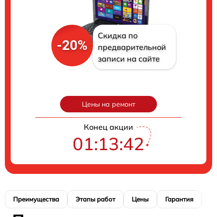
Скидка по
-20%
предварительной
записи на сайте
Цены на ремонт
Конец акции
01:13:41
Преимущества
Этапы работ
Цены
Гарантия
М