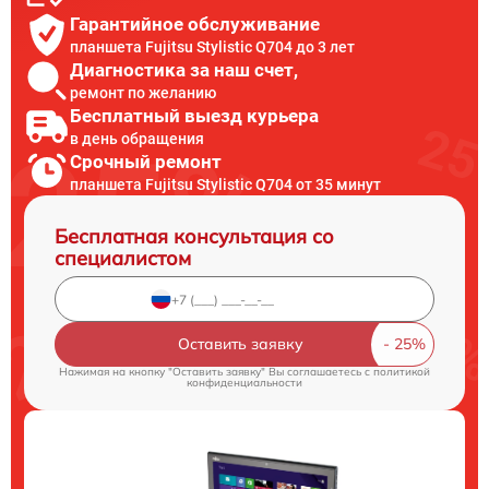
Гарантийное обслуживание
планшета Fujitsu Stylistic Q704 до 3 лет
Диагностика за наш счет,
ремонт по желанию
Бесплатный выезд курьера
в день обращения
Срочный ремонт
планшета Fujitsu Stylistic Q704 от 35 минут
Бесплатная консультация со
специалистом
Оставить заявку
Нажимая на кнопку "Оставить заявку" Вы соглашаетесь c
политикой
конфиденциальности