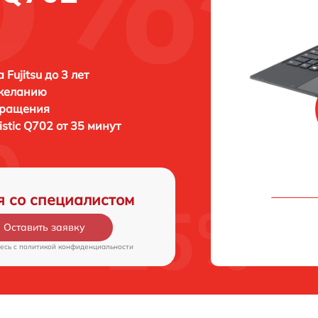
Fujitsu до 3 лет
 желанию
бращения
listic Q702 от 35 минут
я со специалистом
Оставить заявку
есь c
политикой конфиденциальности