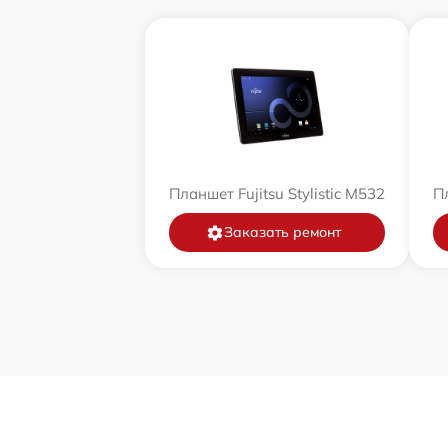
Планшет Fujitsu Stylistic M532
Пл
Заказать ремонт