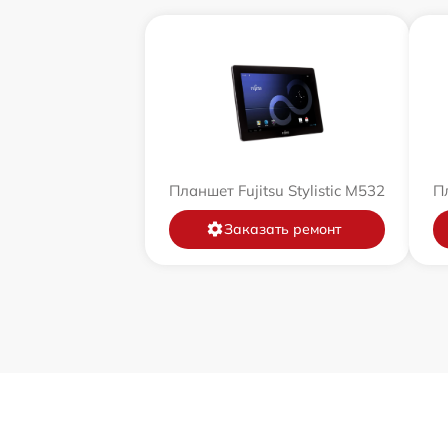
Планшет Fujitsu Stylistic M532
Пл
Заказать ремонт