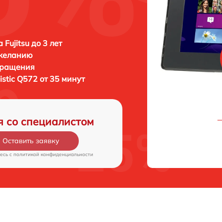
Fujitsu до 3 лет
 желанию
бращения
listic Q572 от 35 минут
я со специалистом
Оставить заявку
есь c
политикой конфиденциальности