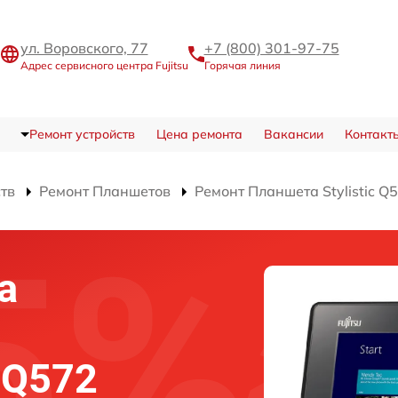
ул. Воровского, 77
+7 (800) 301-97-75
Адрес сервисного центра Fujitsu
Горячая линия
Ремонт устройств
Цена ремонта
Вакансии
Контакт
ств
Ремонт Планшетов
Ремонт Планшета Stylistic Q
а
c Q572