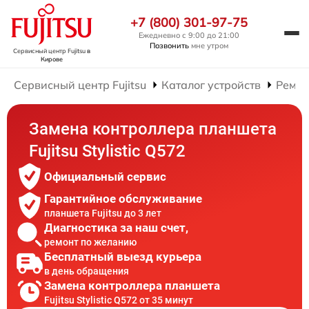
+7 (800) 301-97-75
Ежедневно с 9:00 до 21:00
Позвонить
мне утром
Сервисный центр Fujitsu
в
Кирове
Сервисный центр Fujitsu
Каталог устройств
Ремон
Замена контроллера планшета
Fujitsu Stylistic Q572
Официальный сервис
Гарантийное обслуживание
планшета Fujitsu до 3 лет
Диагностика за наш счет,
ремонт по желанию
Бесплатный выезд курьера
в день обращения
Замена контроллера планшета
Fujitsu Stylistic Q572 от 35 минут