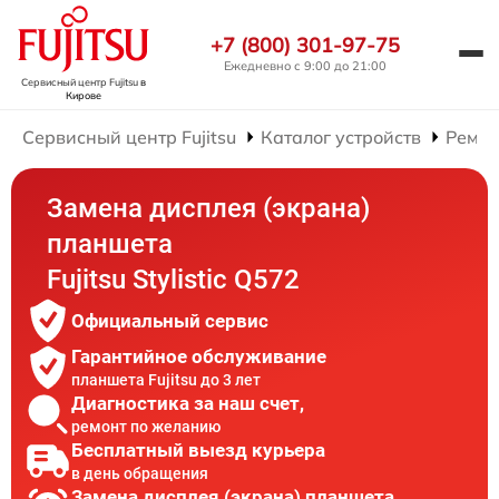
+7 (800) 301-97-75
Ежедневно с 9:00 до 21:00
Сервисный центр Fujitsu
в
Кирове
Сервисный центр Fujitsu
Каталог устройств
Ремон
Замена дисплея (экрана)
планшета
Fujitsu Stylistic Q572
Официальный сервис
Гарантийное обслуживание
планшета Fujitsu до 3 лет
Диагностика за наш счет,
ремонт по желанию
Бесплатный выезд курьера
в день обращения
Замена дисплея (экрана) планшета