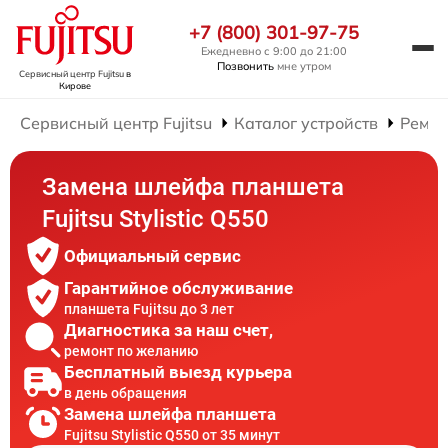
+7 (800) 301-97-75
Ежедневно с 9:00 до 21:00
Позвонить
мне утром
Сервисный центр Fujitsu
в
Кирове
Сервисный центр Fujitsu
Каталог устройств
Ремон
Замена шлейфа планшета
Fujitsu Stylistic Q550
Официальный сервис
Гарантийное обслуживание
планшета Fujitsu до 3 лет
Диагностика за наш счет,
ремонт по желанию
Бесплатный выезд курьера
в день обращения
Замена шлейфа планшета
Fujitsu Stylistic Q550 от 35 минут