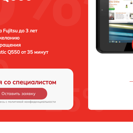
Fujitsu до 3 лет
 желанию
бращения
istic Q550 от 35 минут
я со специалистом
Оставить заявку
есь c
политикой конфиденциальности