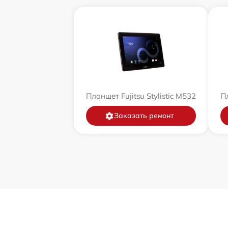
Планшет Fujitsu Stylistic M532
Пл
Заказать ремонт