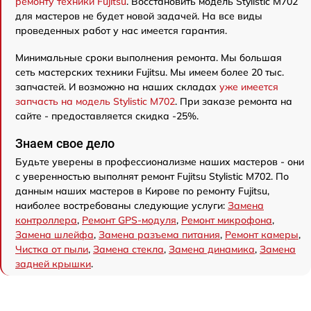
ремонту техники Fujitsu
. Восстановить модель Stylistic M702
для мастеров не будет новой задачей. На все виды
проведенных работ у нас имеется гарантия.
Минимальные сроки выполнения ремонта. Мы большая
сеть мастерских техники Fujitsu. Мы имеем более 20 тыс.
запчастей. И возможно на наших складах
уже имеется
запчасть на модель Stylistic M702
. При заказе ремонта на
сайте - предоставляется скидка -25%.
Знаем свое дело
Будьте уверены в профессионализме наших мастеров - они
с уверенностью выполнят ремонт Fujitsu Stylistic M702. По
данным наших мастеров в Кирове по ремонту Fujitsu,
наиболее востребованы следующие услуги:
Замена
контроллера
,
Ремонт GPS-модуля
,
Ремонт микрофона
,
Замена шлейфа
,
Замена разъема питания
,
Ремонт камеры
,
Чистка от пыли
,
Замена стекла
,
Замена динамика
,
Замена
задней крышки
.