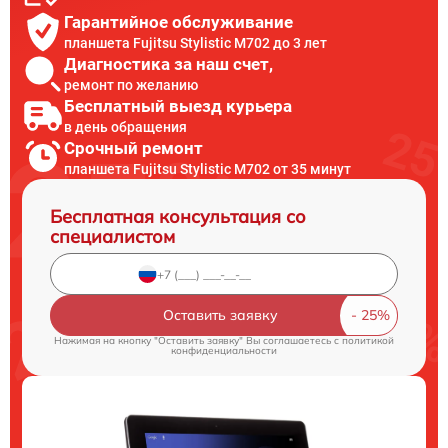
Гарантийное обслуживание
планшета Fujitsu Stylistic M702 до 3 лет
Диагностика за наш счет,
ремонт по желанию
Бесплатный выезд курьера
в день обращения
Срочный ремонт
планшета Fujitsu Stylistic M702 от 35 минут
Бесплатная консультация со
специалистом
Оставить заявку
Нажимая на кнопку "Оставить заявку" Вы соглашаетесь c
политикой
конфиденциальности