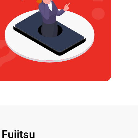
ujitsu