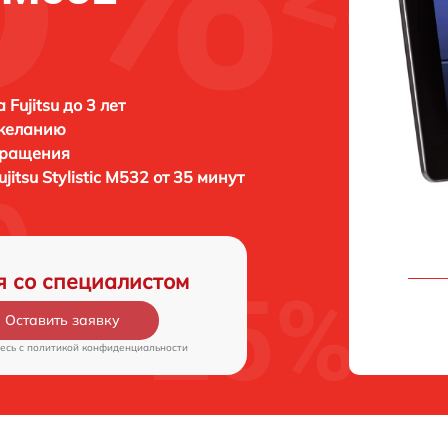
Fujitsu до 3 лет
 желанию
бращения
ujitsu Stylistic M532 от 35 минут
я со специалистом
Оставить заявку
есь c
политикой конфиденциальности