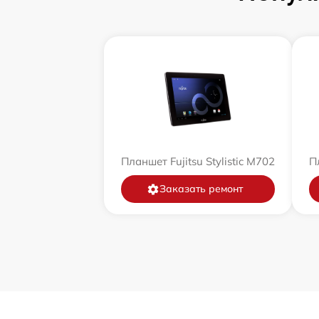
Планшет Fujitsu Stylistic M702
Пл
Заказать ремонт