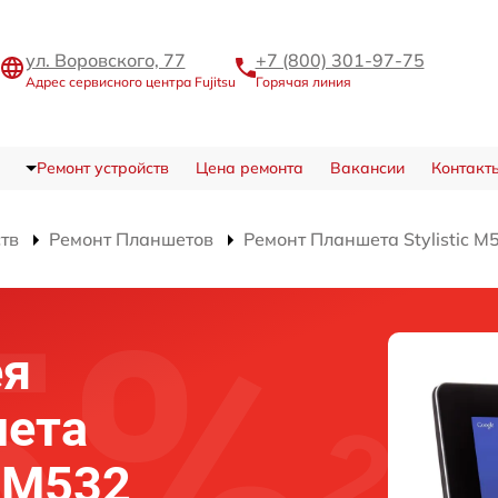
ул. Воровского, 77
+7 (800) 301-97-75
Адрес сервисного центра Fujitsu
Горячая линия
Ремонт устройств
Цена ремонта
Вакансии
Контакт
ств
Ремонт Планшетов
Ремонт Планшета Stylistic M
ея
шета
c M532