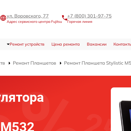
ул. Воровского, 77
+7 (800) 301-97-75
Адрес сервисного центра Fujitsu
Горячая линия
Ремонт устройств
Цена ремонта
Вакансии
Контакт
ств
Ремонт Планшетов
Ремонт Планшета Stylistic M
улятора
c M532