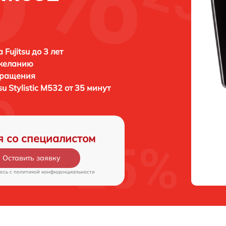
Fujitsu до 3 лет
 желанию
бращения
tsu Stylistic M532 от 35 минут
я со специалистом
Оставить заявку
есь c
политикой конфиденциальности