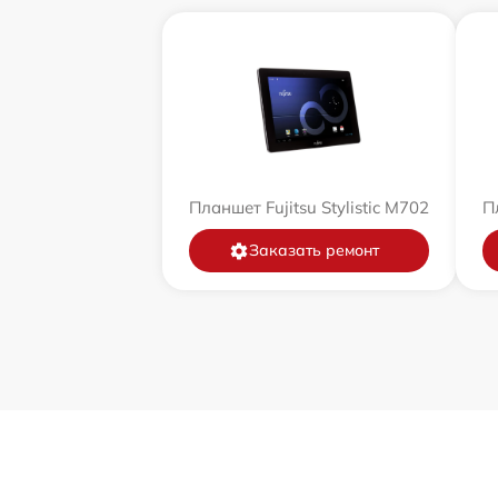
Планшет Fujitsu Stylistic M702
Пл
Заказать ремонт