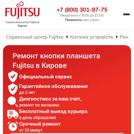
+7 (800) 301-97-75
Ежедневно с 9:00 до 21:00
Позвонить
мне утром
Сервисный центр Fujitsu
в
Кирове
Сервисный центр Fujitsu
Каталог устройств
Ремон
Ремонт кнопки планшета
Fujitsu в Кирове
Официальный сервис
Гарантийное обслуживание
до 3 лет
Диагностика за наш счет,
ремонт по желанию
Бесплатный выезд курьера
в день обращения
Срочный ремонт
от 35 минут