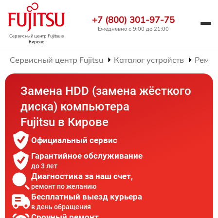
+7 (800) 301-97-75
Ежедневно с 9:00 до 21:00
Сервисный центр Fujitsu
в
Кирове
Сервисный центр Fujitsu
Каталог устройств
Ремон
Замена HDD (замена жёсткого
диска) компьютера
Fujitsu в Кирове
Официальный сервис
Гарантийное обслуживание
до 3 лет
Диагностика за наш счет,
ремонт по желанию
Бесплатный выезд курьера
в день обращения
Срочный ремонт