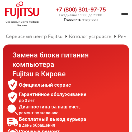
+7 (800) 301-97-75
Ежедневно с 9:00 до 21:00
Позвонить
мне утром
Сервисный центр Fujitsu
в
Кирове
Сервисный центр Fujitsu
Каталог устройств
Ремон
Замена блока питания
компьютера
Fujitsu в Кирове
Официальный сервис
Гарантийное обслуживание
до 3 лет
Диагностика за наш счет,
ремонт по желанию
Бесплатный выезд курьера
в день обращения
Срочный ремонт