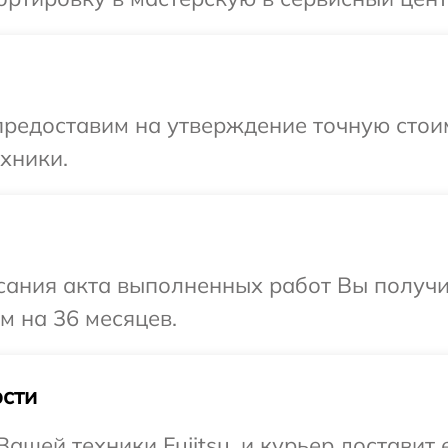
редоставим на утверждение точную стоим
хники.
сания акта выполненных работ Вы получ
ом на 36 месяцев.
сти
шей техники Fujitsu, и курьер доставит 