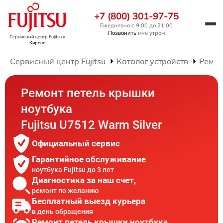
+7 (800) 301-97-75
Ежедневно с 9:00 до 21:00
Позвонить
мне утром
Сервисный центр Fujitsu
в
Кирове
Сервисный центр Fujitsu
Каталог устройств
Ремон
Ремонт петель крышки
ноутбука
Fujitsu U7512 Warm Silver
Официальный сервис
Гарантийное обслуживание
ноутбука Fujitsu до 3 лет
Диагностика за наш счет,
ремонт по желанию
Бесплатный выезд курьера
в день обращения
Ремонт петель крышки ноутбука