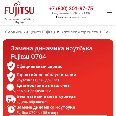
+7 (800) 301-97-75
Ежедневно с 9:00 до 21:00
Позвонить
мне утром
Сервисный центр Fujitsu
в
Кирове
Сервисный центр Fujitsu
Каталог устройств
Ремон
Замена динамика ноутбука
Fujitsu Q704
Официальный сервис
Гарантийное обслуживание
ноутбука Fujitsu до 3 лет
Диагностика за наш счет,
ремонт по желанию
Бесплатный выезд курьера
в день обращения
Замена динамика ноутбука
Fujitsu Q704 от 35 минут